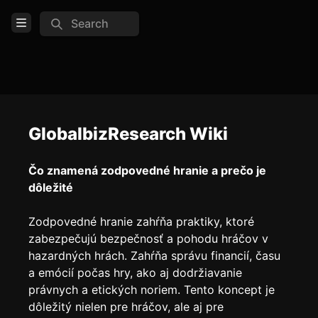
Search
Open Menu
Login
Home
Feed
GlobalbizResearch Wiki
Pages
Čo znamená zodpovedné hranie a prečo je
dôležité
COMMUNITY
Zodpovedné hranie zahŕňa praktiky, ktoré
TOOLS
zabezpečujú bezpečnosť a pohodu hráčov v
Create new page
hazardných hrách. Zahŕňa správu financií, času
Edit page
CTRL
+ E
a emócií počas hry, ako aj dodržiavanie
právnych a etických noriem. Tento koncept je
Page History
dôležitý nielen pre hráčov, ale aj pre