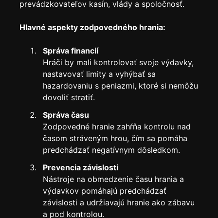
Analytics
prevádzkovateľov kasín, vlády a spoločnosť.
Discord Bot
New
Hlavné aspekty zodpovedného hrania:
Správa financií
Hráči by mali kontrolovať svoje výdavky,
nastavovať limity a vyhýbať sa
hazardovaniu s peniazmi, ktoré si nemôžu
dovoliť stratiť.
Správa času
Zodpovedné hranie zahŕňa kontrolu nad
časom stráveným hrou, čím sa pomáha
predchádzať negatívnym dôsledkom.
Prevencia závislosti
Nástroje na obmedzenie času hrania a
výdavkov pomáhajú predchádzať
závislosti a udržiavajú hranie ako zábavu
a pod kontrolou.